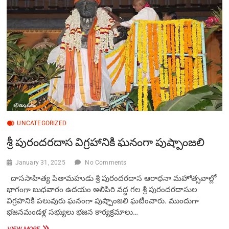
సంకీర్త‌నాగానం
UNCATEGORIZED
శ్రీ పురందరదాస విగ్రహానికి ఘనంగా పుష్పాంజలి
January 31, 2025
No Comments
దాససాహిత్య పితామహుడు శ్రీ పురందరదాస ఆరాధనా మహోత్సవాల్లో
భాగంగా బుధవారం ఉద‌యం అలిపిరి వద్ద గల శ్రీ పురందరదాసుల
విగ్రహనికి పలువురు ఘ‌నంగా పుష్పాంజలి ఘటించారు. ముందుగా
భజనమండళ్ల సభ్యులు భ‌జ‌న కార్య‌క్ర‌మాలు…
శ్రీ
VIEW MORE