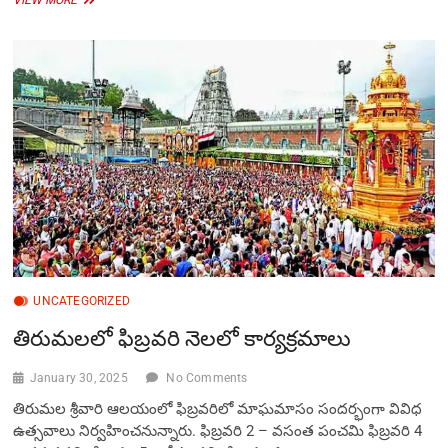
పురందరదాస
విగ్రహానికి
ఘనంగా
పుష్పాంజలి
UNCATEGORIZED
తిరుమలలో ఫిబ్రవరి నెలలో కార్యక్రమాలు
January 30, 2025
No Comments
తిరుమల శ్రీవారి ఆలయంలో ఫిబ్రవరిలో మాఘమాసం సందర్భంగా వివిధ
ఉత్సవాలు నిర్వహించనున్నారు. ఫిబ్రవరి 2 – వసంత పంచమి ఫిబ్రవరి 4