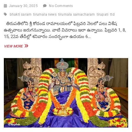
January 30, 2025
No Comments
bhakti saram
tirumala news
tirumala samacharam
tirupati
ttd
తిరుపతిలోని శ్రీ కోదండ రామాలయంలో ఫిబ్ర‌వ‌రి నెలలో పలు విశేష
ఉత్సవాలు జరుగనున్నాయి. వాటి వివరాలు ఇలా ఉన్నాయి. ఫిబ్ర‌వ‌రి 1, 8,
15, 22వ‌ తేదీల్లో శనివారం సందర్భంగా ఉదయం 6…
ఫిబ్ర‌వ‌రిలో
VIEW MORE
శ్రీ
కోదండరామాలయంలో
విశేష
ఉత్సవాలు