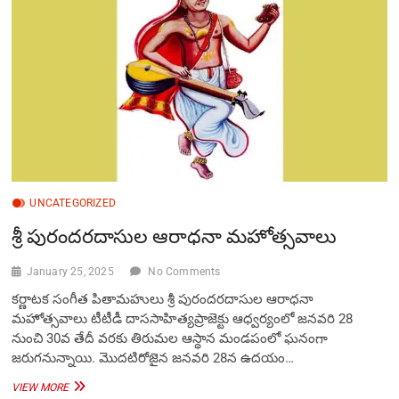
శ్రీ
మలయప్ప
స్వామి
UNCATEGORIZED
శ్రీ పురందరదాసుల ఆరాధనా మహోత్సవాలు
January 25, 2025
No Comments
కర్ణాటక సంగీత పితామహులు శ్రీ పురందరదాసుల ఆరాధనా
మహోత్సవాలు టీటీడీ దాససాహిత్యప్రాజెక్టు ఆధ్వర్యంలో జ‌న‌వరి 28
నుంచి 30వ తేదీ వరకు తిరుమల ఆస్థాన మండ‌పంలో ఘ‌నంగా
జరుగనున్నాయి. మొదటిరోజైన జ‌న‌వరి 28న ఉదయం…
శ్రీ
VIEW MORE