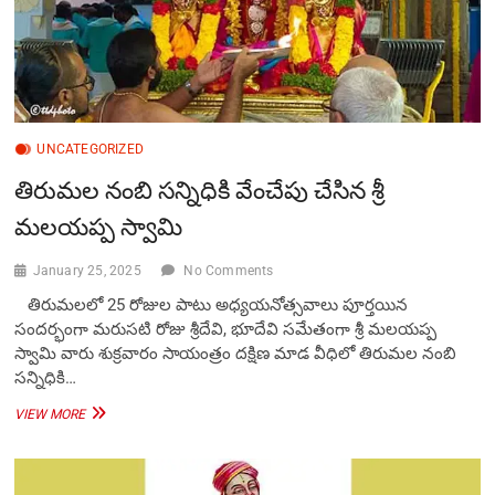
ఆల‌యంలో
అధ్య‌య‌నోత్స‌వాలు
UNCATEGORIZED
తిరుమల నంబి సన్నిధికి వేంచేపు చేసిన శ్రీ
మలయప్ప స్వామి
January 25, 2025
No Comments
తిరుమలలో 25 రోజుల పాటు అధ్యయనోత్సవాలు పూర్తయిన
సందర్భంగా మరుసటి రోజు శ్రీదేవి, భూదేవి సమేతంగా శ్రీ మలయప్ప
స్వామి వారు శుక్రవారం సాయంత్రం దక్షిణ మాడ వీధిలో తిరుమల నంబి
సన్నిధికి…
తిరుమల
VIEW MORE
నంబి
సన్నిధికి
వేంచేపు
చేసిన