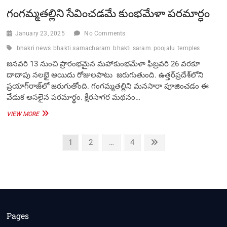
గంగమ్మతల్లిని సేవించడమే కుంభమేళా పరమార్ధం
January 23, 2025
No Comments
bhakri news
bhakti samacharam
bhakti saram
poojalu
temples
జనవరి 13 నుంచి ప్రారంభమైన మహాకుంభమేళా ఫిబ్రవరి 26 వరకూ
దాదాపు నలభై అయిదు రోజులపాటు జరుగుతుంది. ఉత్తర్‌ప్రదేశ్‌లోని
ప్రయాగ్‌రాజ్‌లో జరుగుతోంది. గంగమ్మతల్లిని మనసారా పూజించడం ఈ
వేడుక అసలైన పరమార్థం. క్షీరసాగర మథనం…
గంగమ్మతల్లిని
VIEW MORE
సేవించడమే
కుంభమేళా
Posts
పరమార్ధం
Page
Page
Page
Next
1
2
…
4
page
pagination
Pages