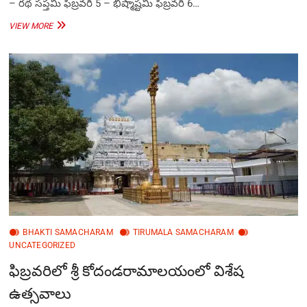
– రథ సప్తమి ఫిబ్రవరి 5 – భీష్మాష్టమి ఫిబ్రవరి 6…
తిరుమలలో
VIEW MORE
ఫిబ్రవరి
నెలలో
కార్యక్రమాలు
BHAKTI SAMACHARAM
TIRUMALA SAMACHARAM
UNCATEGORIZED
ఫిబ్ర‌వ‌రిలో శ్రీ కోదండరామాలయంలో విశేష
ఉత్సవాలు