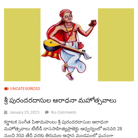
పురందరదాసుల
ఆరాధనా
మహోత్సవాలు
UNCATEGORIZED
శ్రీ పురందరదాసుల ఆరాధనా మహోత్సవాలు
January 25, 2025
No Comments
కర్ణాటక సంగీత పితామహులు శ్రీ పురందరదాసుల ఆరాధనా
మహోత్సవాలు టీటీడీ దాససాహిత్యప్రాజెక్టు ఆధ్వర్యంలో జ‌న‌వరి 28
నుంచి 30వ తేదీ వరకు తిరుమల ఆస్థాన మండ‌పంలో ఘ‌నంగా