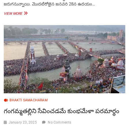
జరుగనున్నాయి. మొదటిరోజైన జ‌న‌వరి 28న ఉదయం…
శ్రీ
VIEW MORE
పురందరదాసుల
ఆరాధనా
మహోత్సవాలు
BHAKTI SAMACHARAM
గంగమ్మతల్లిని సేవించడమే కుంభమేళా పరమార్ధం
January 23, 2025
No Comments