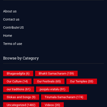
About us
Contact us
Contribute US
Home
Terms of use
Browse by Category
Bhagavadgita
(6)
Bhakti Samacharam
(159)
Our Culture
(14)
Our Festivals
(65)
Our Temples
(33)
our traditions
(61)
poojalu vratalu
(91)
Slokas and Songs
(9)
Tirumala Samacharam
(174)
Uncategorized
(1482)
Videos
(20)