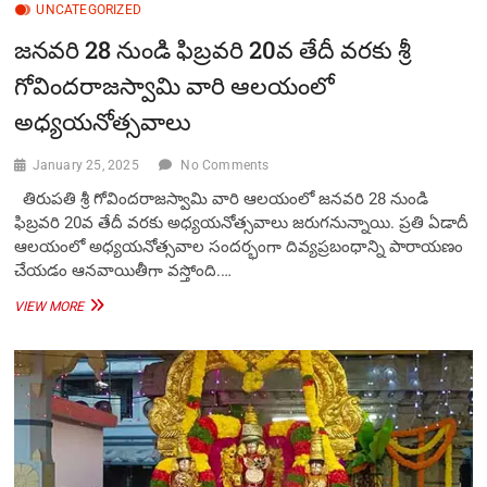
UNCATEGORIZED
జ‌న‌వ‌రి 28 నుండి ఫిబ్ర‌వ‌రి 20వ తేదీ వ‌ర‌కు శ్రీ
గోవింద‌రాజస్వామి వారి ఆల‌యంలో
అధ్య‌య‌నోత్స‌వాలు
January 25, 2025
No Comments
తిరుపతి శ్రీ గోవిందరాజస్వామి వారి ఆలయంలో జ‌న‌వ‌రి 28 నుండి
ఫిబ్ర‌వ‌రి 20వ తేదీ వ‌ర‌కు అధ్యయనోత్సవాలు జ‌రుగ‌నున్నాయి. ప్ర‌తి ఏడాదీ
ఆలయంలో అధ్య‌య‌నోత్స‌వాల సంద‌ర్భంగా దివ్యప్రబంధాన్ని పారాయణం
చేయడం ఆనవాయితీగా వస్తోంది.…
జ‌న‌వ‌రి
VIEW MORE
28
నుండి
ఫిబ్ర‌వ‌రి
20వ
తేదీ
వ‌ర‌కు
శ్రీ
గోవింద‌రాజస్వామి
వారి