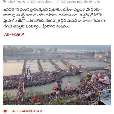
bhakri news
bhakti samacharam
bhakti saram
poojalu
temples
జనవరి 13 నుంచి ప్రారంభమైన మహాకుంభమేళా ఫిబ్రవరి 26 వరకూ
దాదాపు నలభై అయిదు రోజులపాటు జరుగుతుంది. ఉత్తర్‌ప్రదేశ్‌లోని
ప్రయాగ్‌రాజ్‌లో జరుగుతోంది. గంగమ్మతల్లిని మనసారా పూజించడం ఈ
వేడుక అసలైన పరమార్థం. క్షీరసాగర మథనం…
గంగమ్మతల్లిని
VIEW MORE
సేవించడమే
కుంభమేళా
పరమార్ధం
BHAKTI SAMACHARAM