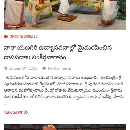
UNCATEGORIZED
నారాయ‌ణ‌గిరి ఉద్యాన‌వ‌నాల్లో మైమ‌ర‌పించిన
దాసప‌దాల‌ సంకీర్త‌నాగానం
January 31, 2025
No Comments
తిరుమలలోని నారాయణగిరి ఉద్యానవనాలు బుధవారం సాయంత్రం శ్రీ
పురందరదాసులవారి కీర్తనలతో మారుమోగాయి. శ్రీ పురందరదాసులవారి
ఆరాధన మహోత్సవాలు రెండో రోజుకు చేరుకున్నాయి. ముందుగా శ్రీవారు
ఉభయదేవేరులతో కలిసి నారాయణగిరి ఉద్యానవనాలకు వేంచేపు చేశారు.
…
నారాయ‌ణ‌గిరి
VIEW MORE
ఉద్యాన‌వ‌నాల్లో
మైమ‌ర‌పించిన
దాసప‌దాల‌