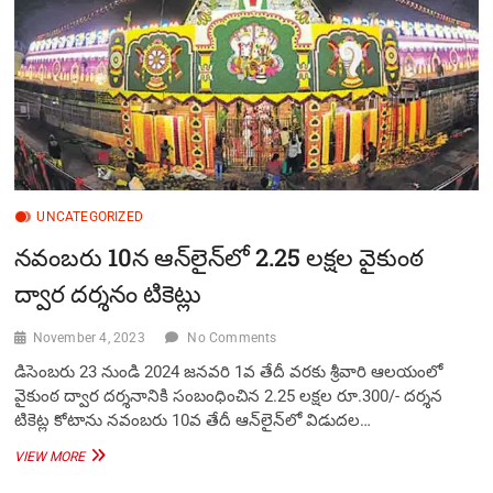
దర్శనం
టికెట్లు
UNCATEGORIZED
న‌వంబ‌రు 10న ఆన్‌లైన్‌లో 2.25 ల‌క్షల వైకుంఠ
ద్వార దర్శనం టికెట్లు
November 4, 2023
No Comments
డిసెంబరు 23 నుండి 2024 జనవరి 1వ తేదీ వ‌ర‌కు శ్రీ‌వారి ఆల‌యంలో
వైకుంఠ ద్వార దర్శనానికి సంబంధించిన 2.25 ల‌క్ష‌ల రూ.300/- దర్శన
టికెట్ల కోటాను న‌వంబ‌రు 10వ తేదీ ఆన్‌లైన్‌లో విడుదల…
న‌వంబ‌రు
VIEW MORE
10న
ఆన్‌లైన్‌లో