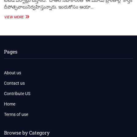
టిటిడీ ఏర్పాట్లు చేస్తోంది. దాత‌ల స‌హ‌కారంతో ఈ మూడు ప్రాంతాల్లో కార్తీక
దీపోత్స‌వాలునిర్వహిస్తున్నారు. ఇందుకోసం ఆయా…
నవంబ‌రు
VIEW MORE
20
నుండి
కార్తీక
దీపోత్సవాలు-
టీటీడీ
Pages
About us
Contact us
Contribute US
Home
Terms of use
Browse by Category