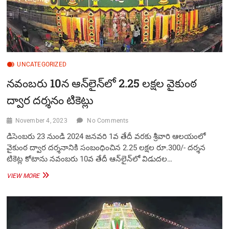
UNCATEGORIZED
న‌వంబ‌రు 10న ఆన్‌లైన్‌లో 2.25 ల‌క్షల వైకుంఠ
ద్వార దర్శనం టికెట్లు
November 4, 2023
No Comments
డిసెంబరు 23 నుండి 2024 జనవరి 1వ తేదీ వ‌ర‌కు శ్రీ‌వారి ఆల‌యంలో
వైకుంఠ ద్వార దర్శనానికి సంబంధించిన 2.25 ల‌క్ష‌ల రూ.300/- దర్శన
టికెట్ల కోటాను న‌వంబ‌రు 10వ తేదీ ఆన్‌లైన్‌లో విడుదల…
న‌వంబ‌రు
VIEW MORE
10న
ఆన్‌లైన్‌లో
2.25
ల‌క్షల
వైకుంఠ
ద్వార