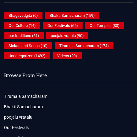
Bhagavadgita
(6)
Bhakti Samacharam
(159)
Our Culture
(14)
Our Festivals
(65)
Our Temples
(33)
our traditions
(61)
poojalu vratalu
(90)
Slokas and Songs
(10)
Tirumala Samacharam
(174)
Uncategorized
(1482)
Videos
(20)
Browse From Here
Tirumala Samacharam
Bhakti Samacharam
poojalu vratalu
Our Festivals