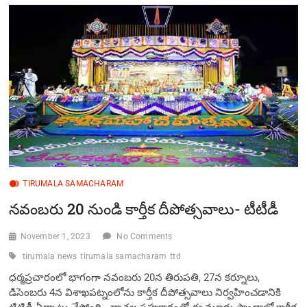
2.25
ల‌క్షల
వైకుంఠ
ద్వార
దర్శనం
టికెట్లు
TIRUMALA SAMACHARAM
నవంబ‌రు 20 నుండి కార్తీక దీపోత్సవాలు- టీటీడీ
November 1, 2023
No Comments
tirumala news
tirumala samacharam
ttd
ధ‌ర్మ‌ప్ర‌చారంలో భాగంగా న‌వంబ‌రు 20న తిరుప‌తి, 27న క‌ర్నూలు,
డిసెంబ‌రు 4న విశాఖపట్నంలోను కార్తీక దీపోత్సవాలు నిర్వ‌హించడానికి