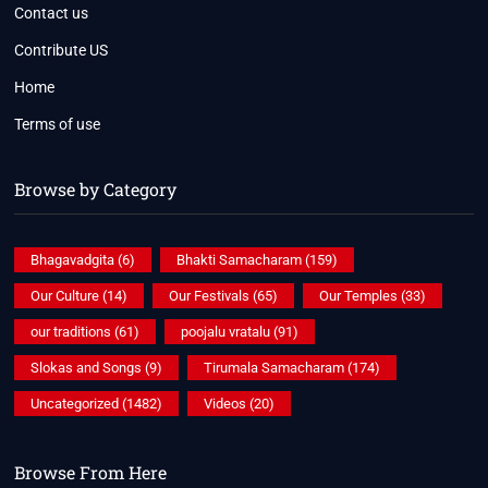
Contact us
Contribute US
Home
Terms of use
Browse by Category
Bhagavadgita
(6)
Bhakti Samacharam
(159)
Our Culture
(14)
Our Festivals
(65)
Our Temples
(33)
our traditions
(61)
poojalu vratalu
(91)
Slokas and Songs
(9)
Tirumala Samacharam
(174)
Uncategorized
(1482)
Videos
(20)
Browse From Here