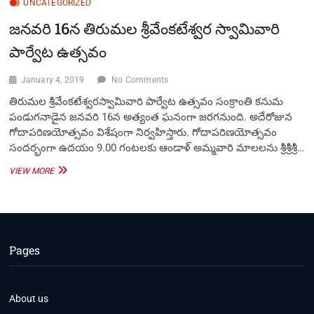
UNCATEGORIZED
ఎప్పుడు
నిర్వహిస్తారు?
జనవరి 16న తిరుమల శ్రీవేంకటేశ్వర స్వామివారి
విశిష్టత
ఏమిటి?
పార్వేట ఉత్సవం
January 4, 2019
No Comments
తిరుమల శ్రీవేంకటేశ్వరస్వామివారి పార్వేట ఉత్సవం సంక్రాంతి కనుమ
పండుగనాడైన జనవరి 16న అత్యంత ఘనంగా జరగనుంది. అదేరోజున
గోదాపరిణయోత్సవం విశేషంగా నిర్వహిస్తారు. గోదాపరిణయోత్సవం
సంద‌ర్భంగా ఉద‌యం 9.00 గంట‌ల‌కు ఆండాళ్ అమ్మ‌వారి మాల‌ల‌ను శ్రీ‌శ్రీ‌శ్రీ…
జనవరి
VIEW MORE
16న
తిరుమల
శ్రీవేంకటేశ్వర
స్వామివారి
పార్వేట
ఉత్సవం
Pages
About us