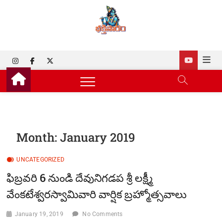
Skip
to
Bhakti
TELUGU BHAKTI CHANNEL
content
Saram
Instagram
Facebook
Twitter
Month:
January 2019
UNCATEGORIZED
ఫిబ్రవరి 6 నుండి దేవునిగడప శ్రీ లక్ష్మీ
వేంకటేశ్వరస్వామివారి వార్షిక బ్రహ్మోత్సవాలు
January 19, 2019
No Comments