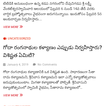
టిటిడికి అనుబంధంగా ఉన్న కడప నగరంలోని దేవునిగడప శ్రీ లక్ష్మీ
వేంకటేశ్వరస్వామివారి ఆలయంలో ఫిబ్రవరి 6 నుండి 14వ తేదీ వరకు
వార్షిక బ్రహ్మోత్సవాలు వైభవంగా జరుగనున్నాయి. ఇందుకోసం ఫిబ్రవరి 5న
అంకురార్పణ నిర్వహిస్తారు.…
ఫిబ్రవరి
VIEW MORE
6
నుండి
UNCATEGORIZED
దేవునిగడప
శ్రీ
గోదా రంగనాథుల కళ్యాణం ఎప్పుడు నిర్వహిస్తారు?
లక్ష్మీ
వేంకటేశ్వరస్వామివారి
విశిష్టత ఏమిటి?
వార్షిక
బ్రహ్మోత్సవాలు
January 4, 2019
No Comments
గోదా రంగనాథుల కళ్యాణానికి ఒక విశిష్టత ఉంది. సాధారణంగా సీతా
రామ కళ్యాణమని, శ్రీనివాస కళ్యాణమని ఇలా ఎన్నో కళ్యాణోత్సవాలు
జరుపుకుంటుంటాం. మిగతా కళ్యాణాలతో పోల్చితే. శ్రీనివాసుని
కళ్యాణోత్సవంలో స్వామికి వైభవం, సీతారామ కళ్యాణంలో…
గోదా
VIEW MORE
రంగనాథుల
కళ్యాణం