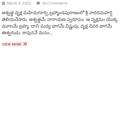
March 6, 2023
No Comments
అశ్వత్థ వృక్ష మహిమగూర్చి బ్రహ్మాండపురాణంలో శ్రీ నారదమహర్షి
తెలియచేసారు. అశ్వత్థమే నారాయణ స్వరూపం. ఆ వృక్షము యొక్క
మూలమే బ్రహ్మ. దాని మధ్య భాగమే విష్ణువు, వృక్ష చివరి భాగమే
ఈశ్వరుడు. కావుననే మనం…
అశ్వత్థ
VIEW MORE
వృక్ష
మాహాత్మ్యం