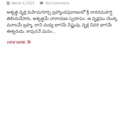
March 6, 2023
No Comments
అశ్వత్థ వృక్ష మహిమగూర్చి బ్రహ్మాండపురాణంలో శ్రీ నారదమహర్షి
తెలియచేసారు. అశ్వత్థమే నారాయణ స్వరూపం. ఆ వృక్షము యొక్క
మూలమే బ్రహ్మ. దాని మధ్య భాగమే విష్ణువు, వృక్ష చివరి భాగమే
ఈశ్వరుడు. కావుననే మనం…
అశ్వత్థ
VIEW MORE
వృక్ష
మాహాత్మ్యం