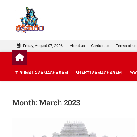
Skip
to
Bhakti Saram
TELUGU BHAKTI CHANNEL
content
Friday, August 07, 2026
About us
Contact us
Terms of u
TIRUMALA SAMACHARAM
BHAKTI SAMACHARAM
PO
Month:
March 2023