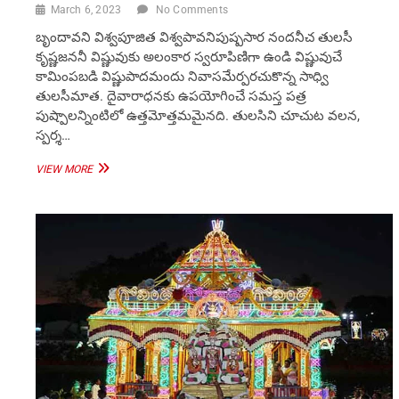
March 6, 2023
No Comments
బృందావని విశ్వపూజిత విశ్వపావనిపుష్పసార నందనీచ తులసీ
కృష్ణజననీ విష్ణువుకు అలంకార స్వరూపిణిగా ఉండి విష్ణువుచే
కామింపబడి విష్ణుపాదమందు నివాసమేర్పరచుకొన్న సాధ్వి
తులసీమాత. దైవారాధనకు ఉపయోగించే సమస్త పత్ర
పుష్పాలన్నింటిలో ఉత్తమోత్తమమైనది. తులసిని చూచుట వలన,
స్పర్శ…
భరతభూమి
VIEW MORE
యందు
కల్పవృక్షము
తులసి