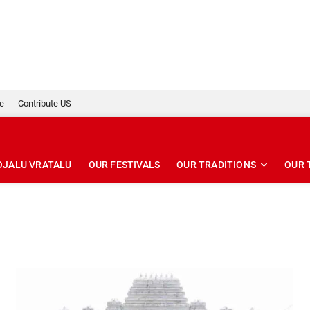
se
Contribute US
OJALU VRATALU
OUR FESTIVALS
OUR TRADITIONS
OUR 