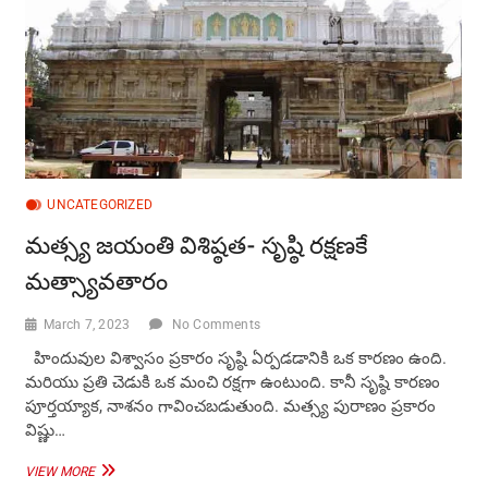
UNCATEGORIZED
మత్స్య జయంతి విశిష్ఠత- సృష్ఠి రక్షణకే
మత్స్యావతారం
March 7, 2023
No Comments
హిందువుల విశ్వాసం ప్రకారం సృష్ఠి ఏర్పడడానికి ఒక కారణం ఉంది.
మరియు ప్రతి చెడుకి ఒక మంచి రక్షగా ఉంటుంది. కానీ సృష్ఠి కారణం
పూర్తయ్యాక, నాశనం గావించబడుతుంది. మత్స్య పురాణం ప్రకారం
విష్ణు…
మత్స్య
VIEW MORE
జయంతి