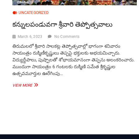
UNCATEGORIZED
కన్నులపండువగా శ్రీవారి తెప్పోత్సవాలు
March 6, 2023
No Comments
తిరుమలలో శ్రీవారి సాలకట్ల తెప్పోత్సవాల్లో భాగంగా శనివారం
సాయంత్రం రుక్మిణీకృష్ణులు తెప్పపై భక్తులకు అభయమిచ్చారు.
విద్యుద్దీపాలు, పుష్పాలతో శోభాయమానంగా తెప్పను అలంకరించారు.
ముందుగా సాయంత్రం 6 గంటలకు రుక్మిణి సమేత శ్రీకృష్ణుల
ఉత్సవమూర్తుల ఊరేగింపు…
కన్నులపండువగా
VIEW MORE
శ్రీవారి
తెప్పోత్సవాలు
Posts
pagination