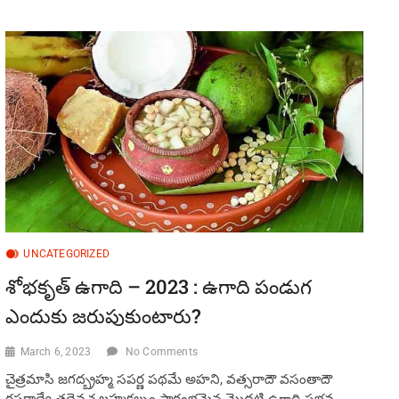
విశిష్ఠత-
సృష్ఠి
రక్షణకే
మత్స్యావతారం
UNCATEGORIZED
శోభకృత్ ఉగాది – 2023 : ఉగాది పండుగ
ఎందుకు జరుపుకుంటారు?
March 6, 2023
No Comments
చైత్రమాసి జగద్బ్రహ్మ సపర్ణ పథమే అహని, వత్సరాదౌ వసంతాదౌ
రసరాద్యే తథైవచ బ్రహ్మకల్పం ప్రారంభమైన మొదటి ఉగాది ప్రభవ.