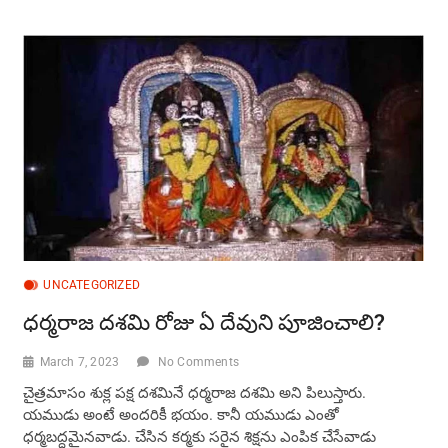
విశిష్ఠత-
సృష్ఠి
రక్షణకే
మత్స్యావతారం
UNCATEGORIZED
ధర్మరాజ దశమి రోజు ఏ దేవుని పూజించాలి?
March 7, 2023
No Comments
చైత్రమాసం శుక్ల పక్ష దశమినే ధర్మరాజ దశమి అని పిలుస్తారు.
యముడు అంటే అందరికీ భయం. కానీ యముడు ఎంతో
ధర్మబద్ధమైనవాడు. చేసిన కర్మకు సరైన శిక్షను ఎంపిక చేసేవాడు