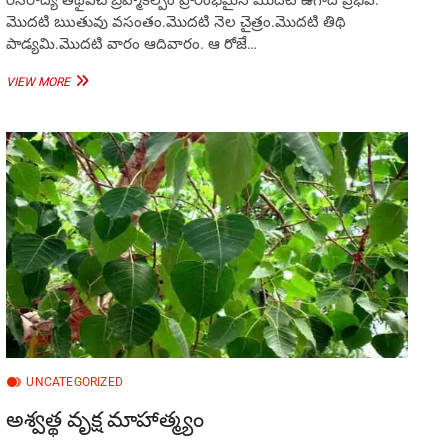
మొదటి ఋతువు వసంతం.మొదటి నెల చైత్రం.మొదటి తిథి
పాడ్యమి.మొదటి వారం ఆదివారం. ఆ రోజే…
శోభకృత్
VIEW MORE
ఉగాది
–
2023
:
ఉగాది
పండుగ
ఎందుకు
జరుపుకుంటారు?
UNCATEGORIZED
అశ్వత్థ వృక్ష మాహాత్మ్యం