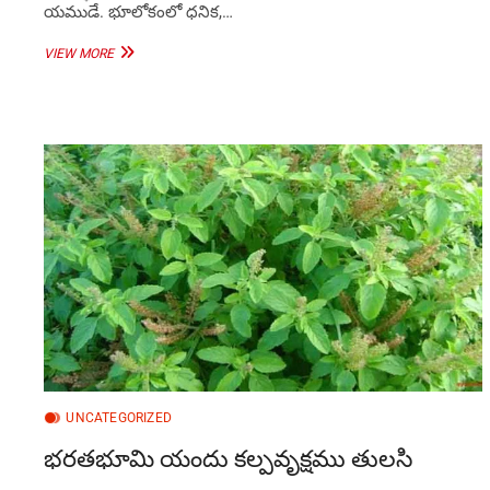
యముడే. భూలోకంలో ధనిక,…
ధర్మరాజ
VIEW MORE
దశమి
రోజు
ఏ
దేవుని
పూజించాలి?
UNCATEGORIZED
భరతభూమి యందు కల్పవృక్షము తులసి