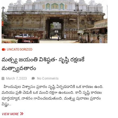
UNCATEGORIZED
మత్స్య జయంతి విశిష్ఠత- సృష్ఠి రక్షణకే
మత్స్యావతారం
March 7, 2023
No Comments
హిందువుల విశ్వాసం ప్రకారం సృష్ఠి ఏర్పడడానికి ఒక కారణం ఉంది.
మరియు ప్రతి చెడుకి ఒక మంచి రక్షగా ఉంటుంది. కానీ సృష్ఠి కారణం
పూర్తయ్యాక, నాశనం గావించబడుతుంది. మత్స్య పురాణం ప్రకారం
విష్ణు…
మత్స్య
VIEW MORE
జయంతి