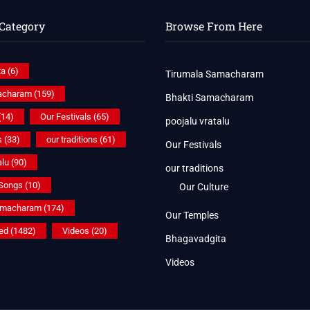
Category
Browse From Here
ta
(6)
Tirumala Samacharam
acharam
(159)
Bhakti Samacharam
(14)
Our Festivals
(65)
poojalu vratalu
s
(33)
our traditions
(61)
Our Festivals
alu
(90)
our traditions
 Songs
(10)
Our Culture
amacharam
(174)
Our Temples
ed
(1482)
Videos
(20)
Bhagavadgita
Videos