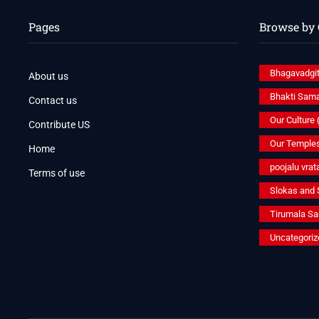
Pages
Browse by 
Bhagavadgi
About us
Bhakti Sam
Contact us
Our Culture
Contribute US
Our Temple
Home
poojalu vrat
Terms of use
Slokas and
Tirumala S
Uncategoriz