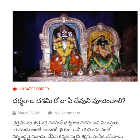
విశిష్ఠత-
సృష్ఠి
రక్షణకే
మత్స్యావతారం
UNCATEGORIZED
ధర్మరాజ దశమి రోజు ఏ దేవుని పూజించాలి?
March 7, 2023
No Comments
చైత్రమాసం శుక్ల పక్ష దశమినే ధర్మరాజ దశమి అని పిలుస్తారు.
యముడు అంటే అందరికీ భయం. కానీ యముడు ఎంతో
ధర్మబద్ధమైనవాడు. చేసిన కర్మకు సరైన శిక్షను ఎంపిక చేసేవాడు