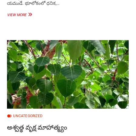
యముడే. భూలోకంలో ధనిక,…
ధర్మరాజ
VIEW MORE
దశమి
రోజు
ఏ
దేవుని
పూజించాలి?
UNCATEGORIZED
అశ్వత్థ వృక్ష మాహాత్మ్యం