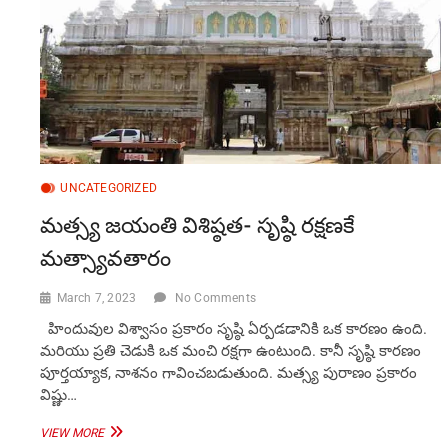
UNCATEGORIZED
మత్స్య జయంతి విశిష్ఠత- సృష్ఠి రక్షణకే
మత్స్యావతారం
March 7, 2023
No Comments
హిందువుల విశ్వాసం ప్రకారం సృష్ఠి ఏర్పడడానికి ఒక కారణం ఉంది.
మరియు ప్రతి చెడుకి ఒక మంచి రక్షగా ఉంటుంది. కానీ సృష్ఠి కారణం
పూర్తయ్యాక, నాశనం గావించబడుతుంది. మత్స్య పురాణం ప్రకారం
విష్ణు…
మత్స్య
VIEW MORE
జయంతి